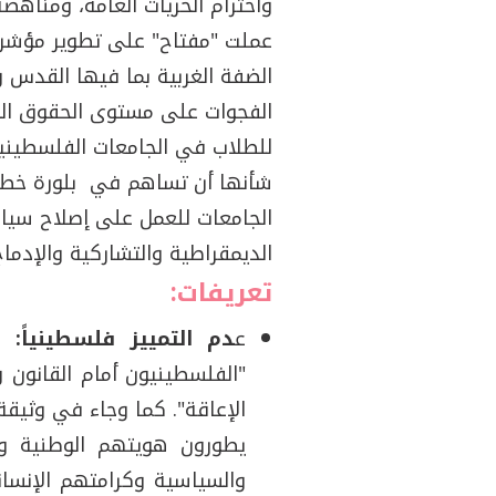
واحترام الحريات العامة، ومناهض
عملت "مفتاح" على تطوير مؤشر 
الضفة الغربية بما فيها القدس و
الفجوات على مستوى الحقوق السي
للطلاب في الجامعات الفلسطينية
شأنها أن تساهم في بلورة خطوات
الجامعات للعمل على إصلاح سياسا
الديمقراطية والتشاركية والإدما
تعريفات:
ع
دم التمييز فلسطينياً:
"الفلسطينيون أمام القانون و
يطورون هويتهم الوطنية وال
والسياسية وكرامتهم الإنسا