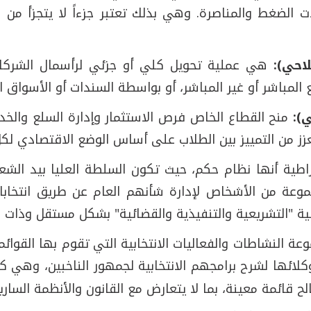
 الضغط والمناصرة. وهي بذلك تعتبر جزءاً لا يتجزأ من 
احي):
هي عملية تحويل كلي أو جزئي لرأسمال الشركات
المباشر أو غير المباشر، أو بواسطة السندات أو الأسواق ال
):
منح القطاع الخاص فرص الاستثمار وإدارة السلع والخد
يعزز من التمييز بين الطلاب على أساس الوضع الاقتصادي لك
اطية أنها نظام حكم، حيث تكون السلطة العليا بيد ال
جموعة من الأشخاص لإدارة شأنهم العام عن طريق انتخابا
ة "التشريعية والتنفيذية والقضائية" بشكل مستقل وذات عل
 النشاطات والفعاليات الانتخابية التي تقوم بها القوائم
وكلائها لشرح برامجهم الانتخابية لجمهور الناخبين، وهي 
ح قائمة معينة، بما لا يتعارض مع القانون والأنظمة الساري