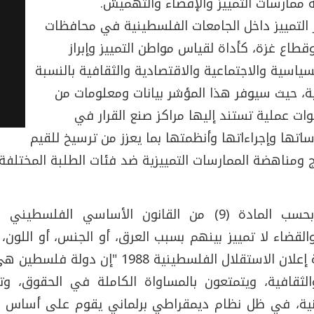
ة ممارسات التمييز والإقصاء والتهميش.
التمييز داخل الجامعات الفلسطينية في محافظات
قطاع غزة، كأداة لقياس مواطن التمييز وإبراز
اسية والاجتماعية والاقتصادية والثقافية بالنسبة
، حيث سيوفر هذا المؤشر بيانات ومعلومات من
 عملية تستند إليها مراكز صنع القرار في
تها وإجراءاتها وأنظمتها بما يعزز من ترسيخ للقيم
ج ومناهضة الممارسات التمييزية ضد فئات الطلبة المختلفة 
بحسب المادة (9) من القانون الأساسي الفلس
القضاء لا تمييز بينهم بسبب العرق، أو الجنس، أو اللون، أ
الإعاقة". كما وجاء في وثيقة إعلان الاستقلال ا
ثقافية، ويتمتعون بالمساواة الكاملة في الحقوق، وت
نية، في ظل نظام ديمقراطي برلماني يقوم على أساس حري